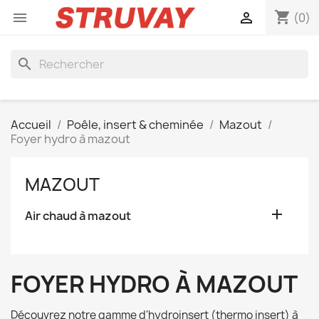
shopping_cart


(0)
search
Accueil
Poêle, insert & cheminée
Mazout
Foyer hydro à mazout
MAZOUT

Air chaud à mazout
FOYER HYDRO À MAZOUT
Découvrez notre gamme d'hydroinsert (thermo insert) à