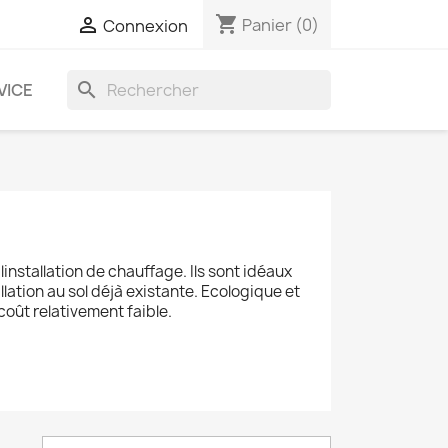
shopping_cart

Panier
(0)
Connexion
search
VICE
installation de chauffage. Ils sont idéaux
llation au sol déjà existante. Ecologique et
 coût relativement faible.