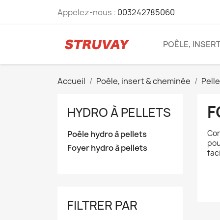
Appelez-nous :
003242785060
POÊLE, INSER
Accueil
Poêle, insert & cheminée
Pell
F
HYDRO À PELLETS
Con
Poêle hydro à pellets
pou
Foyer hydro à pellets
fac
FILTRER PAR