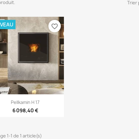
 produit.
Trier 
VEAU
favorite_border
Aperçu rapide

Pellkamin H 17
6 098,40 €
ge 1-1 de 1 article(s)