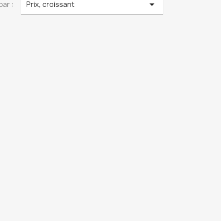

par :
Prix, croissant