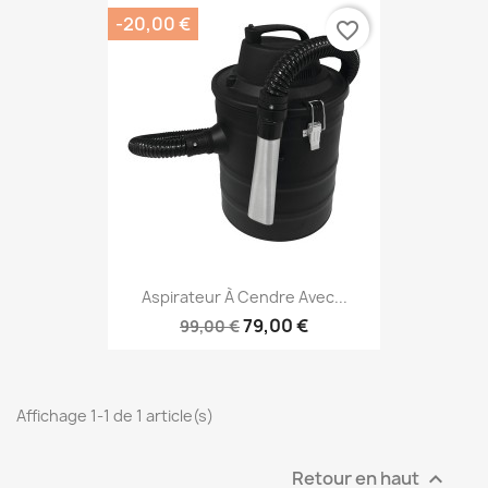
-20,00 €
favorite_border
Aspirateur À Cendre Avec...
79,00 €
99,00 €
Affichage 1-1 de 1 article(s)
Retour en haut
