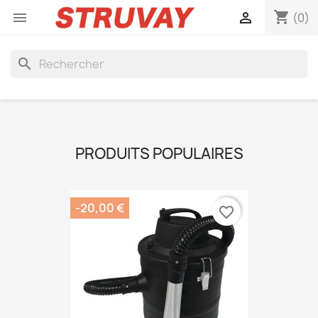
shopping_cart


(0)
search
PRODUITS POPULAIRES
-20,00 €
favorite_border