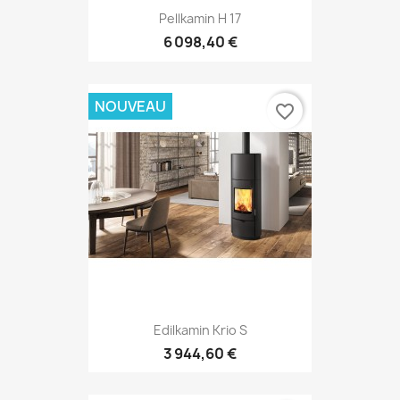
Pellkamin H 17
6 098,40 €
NOUVEAU
favorite_border
Edilkamin Krio S
3 944,60 €