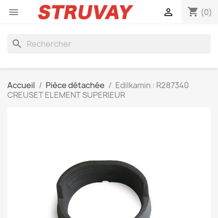
shopping_cart


(0)
search
Accueil
Pièce détachée
Edilkamin : R287340
CREUSET ELEMENT SUPERIEUR