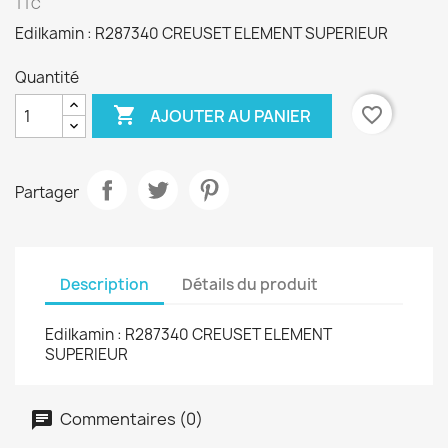
TTC
Edilkamin : R287340 CREUSET ELEMENT SUPERIEUR
Quantité

favorite_border
AJOUTER AU PANIER
Partager
Description
Détails du produit
Edilkamin : R287340 CREUSET ELEMENT
SUPERIEUR
Commentaires (0)