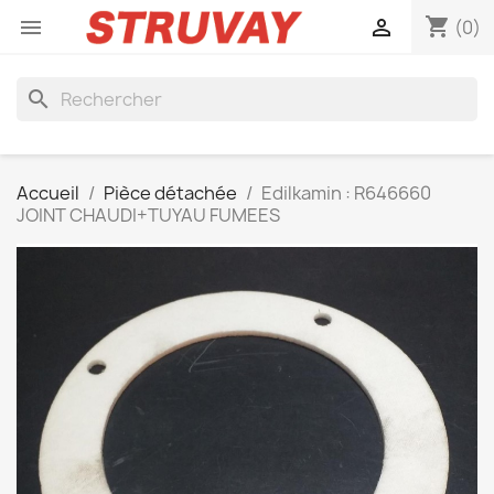
shopping_cart


(0)
search
Accueil
Pièce détachée
Edilkamin : R646660
JOINT CHAUDI+TUYAU FUMEES