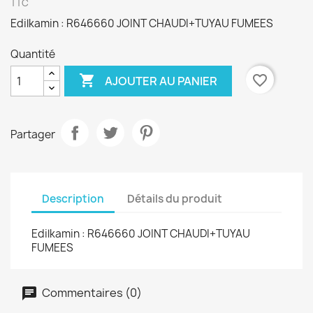
TTC
Edilkamin : R646660 JOINT CHAUDI+TUYAU FUMEES
Quantité

favorite_border
AJOUTER AU PANIER
Partager
Description
Détails du produit
Edilkamin : R646660 JOINT CHAUDI+TUYAU
FUMEES
Commentaires (0)